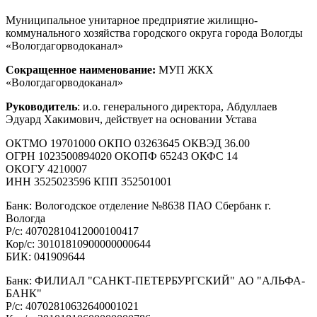
Муниципальное унитарное предприятие жилищно-
коммунального хозяйства городского округа города Вологды
«Вологдагорводоканал»
Сокращенное наименование:
МУП ЖКХ
«Вологдагорводоканал»
Руководитель
: и.о. генерального директора, Абдуллаев
Эдуард Хакимович, действует на основании Устава
ОКТМО 19701000 ОКПО 03263645 ОКВЭД 36.00
ОГРН 1023500894020 ОКОПФ 65243 ОКФС 14
ОКОГУ 4210007
ИНН 3525023596 КПП 352501001
Банк: Вологодское отделение №8638 ПАО Сбербанк г.
Вологда
Р/с: 40702810412000100417
Кор/с: 30101810900000000644
БИК: 041909644
Банк: ФИЛИАЛ "САНКТ-ПЕТЕРБУРГСКИЙ" АО "АЛЬФА-
БАНК"
Р/с: 40702810632640001021