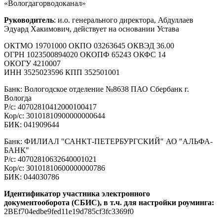
«Вологдагорводоканал»
Руководитель
: и.о. генерального директора, Абдуллаев
Эдуард Хакимович, действует на основании Устава
ОКТМО 19701000 ОКПО 03263645 ОКВЭД 36.00
ОГРН 1023500894020 ОКОПФ 65243 ОКФС 14
ОКОГУ 4210007
ИНН 3525023596 КПП 352501001
Банк: Вологодское отделение №8638 ПАО Сбербанк г.
Вологда
Р/с: 40702810412000100417
Кор/с: 30101810900000000644
БИК: 041909644
Банк: ФИЛИАЛ "САНКТ-ПЕТЕРБУРГСКИЙ" АО "АЛЬФА-
БАНК"
Р/с: 40702810632640001021
Кор/с: 30101810600000000786
БИК: 044030786
Идентификатор участника электронного
документооборота (СБИС), в т.ч. для настройки роуминга:
2BEf704edbe9fed11e19d785cf3fc3369f0