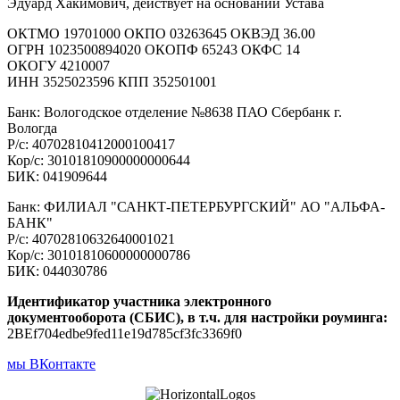
Эдуард Хакимович, действует на основании Устава
ОКТМО 19701000 ОКПО 03263645 ОКВЭД 36.00
ОГРН 1023500894020 ОКОПФ 65243 ОКФС 14
ОКОГУ 4210007
ИНН 3525023596 КПП 352501001
Банк: Вологодское отделение №8638 ПАО Сбербанк г.
Вологда
Р/с: 40702810412000100417
Кор/с: 30101810900000000644
БИК: 041909644
Банк: ФИЛИАЛ "САНКТ-ПЕТЕРБУРГСКИЙ" АО "АЛЬФА-
БАНК"
Р/с: 40702810632640001021
Кор/с: 30101810600000000786
БИК: 044030786
Идентификатор участника электронного
документооборота (СБИС), в т.ч. для настройки роуминга:
2BEf704edbe9fed11e19d785cf3fc3369f0
мы ВКонтакте