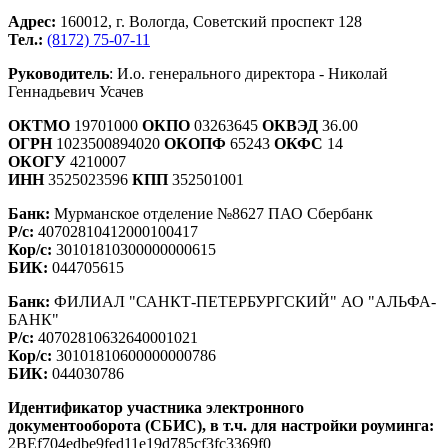
Адрес:
160012, г. Вологда, Советский проспект 128
Тел.:
(8172) 75-07-11
Руководитель
: И.о. генерального директора - Николай
Геннадьевич Усачев
ОКТМО
19701000
ОКПО
03263645
ОКВЭД
36.00
ОГРН
1023500894020
ОКОПФ
65243
ОКФС
14
ОКОГУ
4210007
ИНН
3525023596
КПП
352501001
Банк:
Мурманское отделение №8627 ПАО Сбербанк
Р/с:
40702810412000100417
Кор/с:
30101810300000000615
БИК:
044705615
Банк:
ФИЛИАЛ "САНКТ-ПЕТЕРБУРГСКИЙ" АО "АЛЬФА-
БАНК"
Р/с:
40702810632640001021
Кор/с:
30101810600000000786
БИК:
044030786
Идентификатор участника электронного
документооборота (СБИС), в т.ч. для настройки роуминга:
2BEf704edbe9fed11e19d785cf3fc3369f0