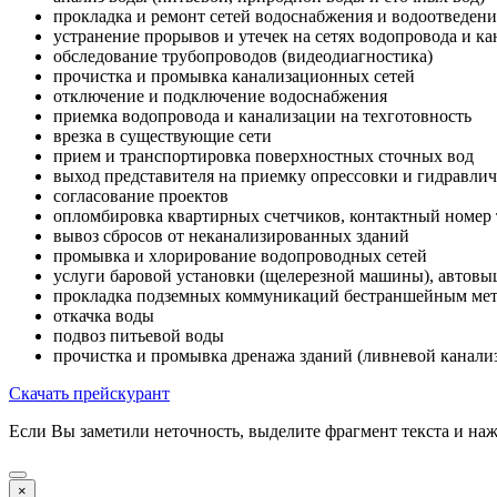
прокладка и ремонт сетей водоснабжения и водоотведени
устранение прорывов и утечек на сетях водопровода и к
обследование трубопроводов (видеодиагностика)
прочистка и промывка канализационных сетей
отключение и подключение водоснабжения
приемка водопровода и канализации на техготовность
врезка в существующие сети
прием и транспортировка поверхностных сточных вод
выход представителя на приемку опрессовки и гидравли
согласование проектов
опломбировка квартирных счетчиков, контактный номер
вывоз сбросов от неканализированных зданий
промывка и хлорирование водопроводных сетей
услуги баровой установки (щелерезной машины), автовыш
прокладка подземных коммуникаций бестраншейным мето
откачка воды
подвоз питьевой воды
прочистка и промывка дренажа зданий (ливневой канали
Скачать прейскурант
Если Вы заметили неточность, выделите фрагмент текста и н
×