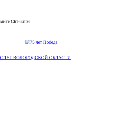
ажмите
Ctrl+Enter