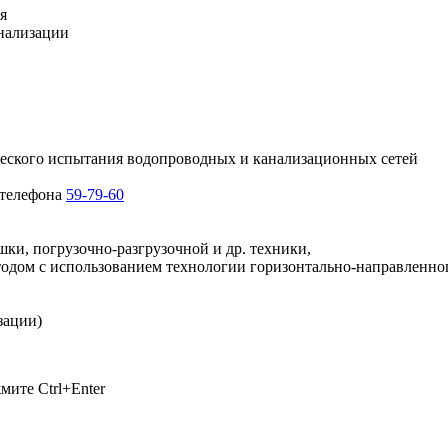
я
анализации
ческого испытания водопроводных и канализационных сетей
 телефона
59-79-60
ки, погрузочно-разгрузочной и др. техники,
дом с использованием технологии горизонтально-направленног
зации)
ажмите
Ctrl+Enter