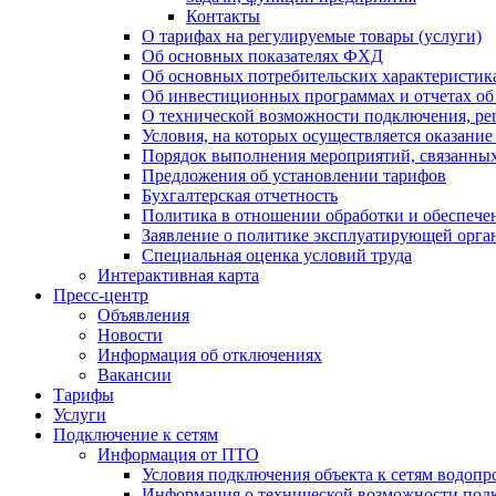
Контакты
О тарифах на регулируемые товары (услуги)
Об основных показателях ФХД
Об основных потребительских характеристика
Об инвестиционных программах и отчетах об
О технической возможности подключения, рег
Условия, на которых осуществляется оказани
Порядок выполнения мероприятий, связанны
Предложения об установлении тарифов
Бухгалтерская отчетность
Политика в отношении обработки и обеспече
Заявление о политике эксплуатирующей орг
Специальная оценка условий труда
Интерактивная карта
Пресс-центр
Объявления
Новости
Информация об отключениях
Вакансии
Тарифы
Услуги
Подключение к сетям
Информация от ПТО
Условия подключения объекта к сетям водопр
Информация о технической возможности подк