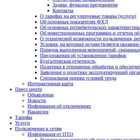
Задачи, функции предприятия
Контакты
О тарифах на регулируемые товары (услуги)
Об основных показателях ФХД
Об основных потребительских характеристика
Об инвестиционных программах и отчетах об
О технической возможности подключения, рег
Условия, на которых осуществляется оказани
Порядок выполнения мероприятий, связанны
Предложения об установлении тарифов
Бухгалтерская отчетность
Политика в отношении обработки и обеспече
Заявление о политике эксплуатирующей орг
Специальная оценка условий труда
Интерактивная карта
Пресс-центр
Объявления
Новости
Информация об отключениях
Вакансии
Тарифы
Услуги
Подключение к сетям
Информация от ПТО
Условия подключения объекта к сетям водопр