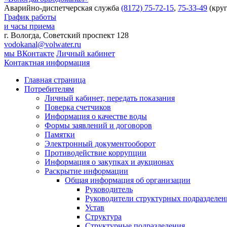
Аварийно-диспетчерская служба
(8172) 75-72-15
,
75-33-49
(круг
График работы
и часы приема
г. Вологда, Советский проспект 128
vodokanal@volwater.ru
мы ВКонтакте
Личный кабинет
Контактная информация
Главная страница
Потребителям
Личный кабинет, передать показания
Поверка счетчиков
Информация о качестве воды
Формы заявлений и договоров
Памятки
Электронный документооборот
Противодействие коррупции
Информация о закупках и аукционах
Раскрытие информации
Общая информация об организации
Руководитель
Руководители структурных подразделе
Устав
Структура
Структурные подразделения