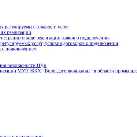
х регулируемых товаров и услуг
 их реализации
истрации и ходе реализации заявок о подключении
е регулируемых услуг, условия договоров о подключении
х с подключением
ния безопасности ПДн
анизации МУП ЖКХ "Вологдагорводоканал" в области промышле
овода и канализации