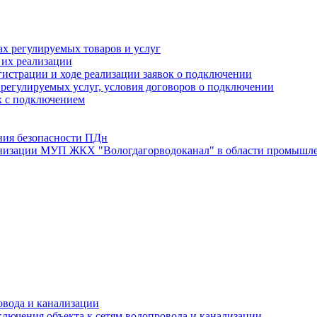
х регулируемых товаров и услуг
 их реализации
истрации и ходе реализации заявок о подключении
е регулируемых услуг, условия договоров о подключении
х с подключением
ния безопасности ПДн
анизации МУП ЖКХ "Вологдагорводоканал" в области промышле
овода и канализации
лючения объекта к сетям водопровода и канализации