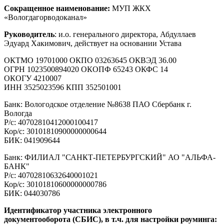
Сокращенное наименование:
МУП ЖКХ
«Вологдагорводоканал»
Руководитель
: и.о. генерального директора, Абдуллаев
Эдуард Хакимович, действует на основании Устава
ОКТМО 19701000 ОКПО 03263645 ОКВЭД 36.00
ОГРН 1023500894020 ОКОПФ 65243 ОКФС 14
ОКОГУ 4210007
ИНН 3525023596 КПП 352501001
Банк: Вологодское отделение №8638 ПАО Сбербанк г.
Вологда
Р/с: 40702810412000100417
Кор/с: 30101810900000000644
БИК: 041909644
Банк: ФИЛИАЛ "САНКТ-ПЕТЕРБУРГСКИЙ" АО "АЛЬФА-
БАНК"
Р/с: 40702810632640001021
Кор/с: 30101810600000000786
БИК: 044030786
Идентификатор участника электронного
документооборота (СБИС), в т.ч. для настройки роуминга: