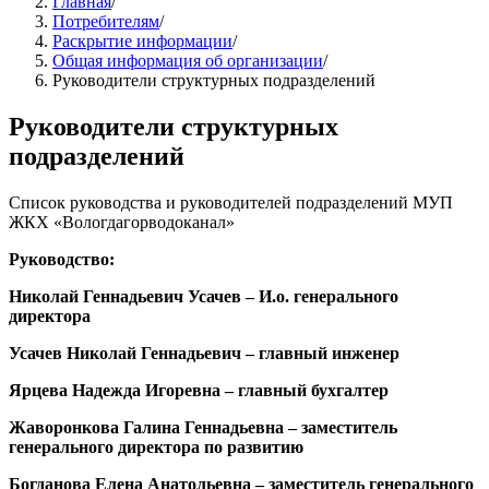
Главная
/
Потребителям
/
Раскрытие информации
/
Общая информация об организации
/
Руководители структурных подразделений
Руководители структурных
подразделений
Список руководства и руководителей подразделений МУП
ЖКХ «Вологдагорводоканал»
Руководство:
Николай Геннадьевич Усачев – И.о. генерального
директора
Усачев Николай Геннадьевич
–
главный инженер
Ярцева Надежда Игоревна
–
главный бухгалтер
Жаворонкова Галина Геннадьевна
–
заместитель
генерального директора по развитию
Богданова Елена Анатольевна
–
заместитель генерального