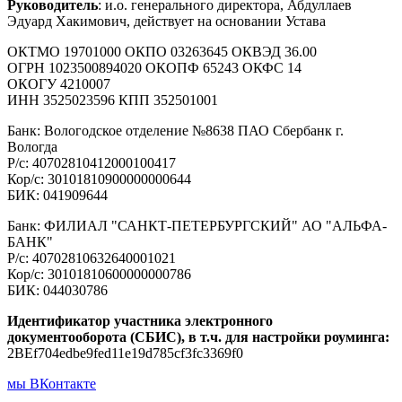
Руководитель
: и.о. генерального директора, Абдуллаев
Эдуард Хакимович, действует на основании Устава
ОКТМО 19701000 ОКПО 03263645 ОКВЭД 36.00
ОГРН 1023500894020 ОКОПФ 65243 ОКФС 14
ОКОГУ 4210007
ИНН 3525023596 КПП 352501001
Банк: Вологодское отделение №8638 ПАО Сбербанк г.
Вологда
Р/с: 40702810412000100417
Кор/с: 30101810900000000644
БИК: 041909644
Банк: ФИЛИАЛ "САНКТ-ПЕТЕРБУРГСКИЙ" АО "АЛЬФА-
БАНК"
Р/с: 40702810632640001021
Кор/с: 30101810600000000786
БИК: 044030786
Идентификатор участника электронного
документооборота (СБИС), в т.ч. для настройки роуминга:
2BEf704edbe9fed11e19d785cf3fc3369f0
мы ВКонтакте