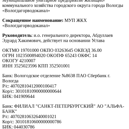
Муниципальное унитарное предприятие жилищно-
коммунального хозяйства городского округа города Вологды
«Вологдагорводоканал»
Сокращенное наименование:
МУП ЖКХ
«Вологдагорводоканал»
Руководитель
: и.о. генерального директора, Абдуллаев
Эдуард Хакимович, действует на основании Устава
ОКТМО 19701000 ОКПО 03263645 ОКВЭД 36.00
ОГРН 1023500894020 ОКОПФ 65243 ОКФС 14
ОКОГУ 4210007
ИНН 3525023596 КПП 352501001
Банк: Вологодское отделение №8638 ПАО Сбербанк г.
Вологда
Р/с: 40702810412000100417
Кор/с: 30101810900000000644
БИК: 041909644
Банк: ФИЛИАЛ "САНКТ-ПЕТЕРБУРГСКИЙ" АО "АЛЬФА-
БАНК"
Р/с: 40702810632640001021
Кор/с: 30101810600000000786
БИК: 044030786