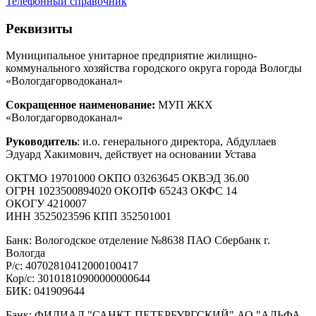
Телефонный справочник
Реквизиты
Муниципальное унитарное предприятие жилищно-
коммунального хозяйства городского округа города Вологды
«Вологдагорводоканал»
Сокращенное наименование:
МУП ЖКХ
«Вологдагорводоканал»
Руководитель
: и.о. генерального директора, Абдуллаев
Эдуард Хакимович, действует на основании Устава
ОКТМО 19701000 ОКПО 03263645 ОКВЭД 36.00
ОГРН 1023500894020 ОКОПФ 65243 ОКФС 14
ОКОГУ 4210007
ИНН 3525023596 КПП 352501001
Банк: Вологодское отделение №8638 ПАО Сбербанк г.
Вологда
Р/с: 40702810412000100417
Кор/с: 30101810900000000644
БИК: 041909644
Банк: ФИЛИАЛ "САНКТ-ПЕТЕРБУРГСКИЙ" АО "АЛЬФА-