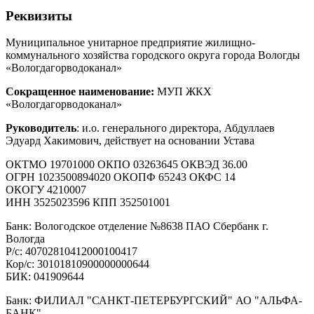
Реквизиты
Муниципальное унитарное предприятие жилищно-
коммунального хозяйства городского округа города Вологды
«Вологдагорводоканал»
Сокращенное наименование:
МУП ЖКХ
«Вологдагорводоканал»
Руководитель
: и.о. генерального директора, Абдуллаев
Эдуард Хакимович, действует на основании Устава
ОКТМО 19701000 ОКПО 03263645 ОКВЭД 36.00
ОГРН 1023500894020 ОКОПФ 65243 ОКФС 14
ОКОГУ 4210007
ИНН 3525023596 КПП 352501001
Банк: Вологодское отделение №8638 ПАО Сбербанк г.
Вологда
Р/с: 40702810412000100417
Кор/с: 30101810900000000644
БИК: 041909644
Банк: ФИЛИАЛ "САНКТ-ПЕТЕРБУРГСКИЙ" АО "АЛЬФА-
БАНК"