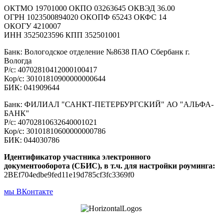
ОКТМО 19701000 ОКПО 03263645 ОКВЭД 36.00
ОГРН 1023500894020 ОКОПФ 65243 ОКФС 14
ОКОГУ 4210007
ИНН 3525023596 КПП 352501001
Банк: Вологодское отделение №8638 ПАО Сбербанк г.
Вологда
Р/с: 40702810412000100417
Кор/с: 30101810900000000644
БИК: 041909644
Банк: ФИЛИАЛ "САНКТ-ПЕТЕРБУРГСКИЙ" АО "АЛЬФА-
БАНК"
Р/с: 40702810632640001021
Кор/с: 30101810600000000786
БИК: 044030786
Идентификатор участника электронного
документооборота (СБИС), в т.ч. для настройки роуминга:
2BEf704edbe9fed11e19d785cf3fc3369f0
мы ВКонтакте