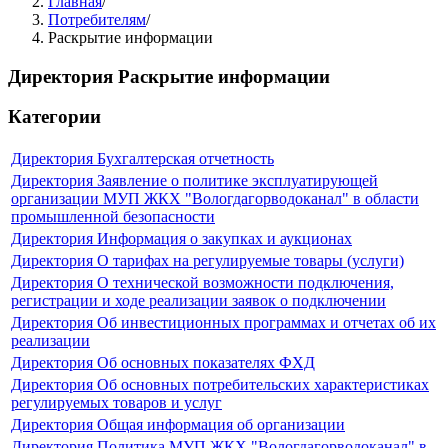
Главная
/
Потребителям
/
Раскрытие информации
Директория
Раскрытие информации
Категории
Директория
Бухгалтерская отчетность
Директория
Заявление о политике эксплуатирующей
организации МУП ЖКХ "Вологдагорводоканал" в области
промышленной безопасности
Директория
Информация о закупках и аукционах
Директория
О тарифах на регулируемые товары (услуги)
Директория
О технической возможности подключения,
регистрации и ходе реализации заявок о подключении
Директория
Об инвестиционных программах и отчетах об их
реализации
Директория
Об основных показателях ФХД
Директория
Об основных потребительских характеристиках
регулируемых товаров и услуг
Директория
Общая информация об организации
Директория
Политика МУП ЖКХ "Вологдагорводоканал" в