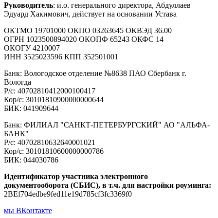
Руководитель
: и.о. генерального директора, Абдуллаев
Эдуард Хакимович, действует на основании Устава
ОКТМО 19701000 ОКПО 03263645 ОКВЭД 36.00
ОГРН 1023500894020 ОКОПФ 65243 ОКФС 14
ОКОГУ 4210007
ИНН 3525023596 КПП 352501001
Банк: Вологодское отделение №8638 ПАО Сбербанк г.
Вологда
Р/с: 40702810412000100417
Кор/с: 30101810900000000644
БИК: 041909644
Банк: ФИЛИАЛ "САНКТ-ПЕТЕРБУРГСКИЙ" АО "АЛЬФА-
БАНК"
Р/с: 40702810632640001021
Кор/с: 30101810600000000786
БИК: 044030786
Идентификатор участника электронного
документооборота (СБИС), в т.ч. для настройки роуминга:
2BEf704edbe9fed11e19d785cf3fc3369f0
мы ВКонтакте