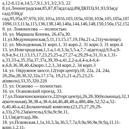
а,12-б,12-в,14,5,7,9,1,3/1,3/2,3/3, 22
8.ул.Ленинградская,85,87,87а(д/сад),89(ДКПЗ),91,93,93а(д/
сад),93б(д/
сад,95,95а,97,97б,101,101а,101б,103,103а,103б,103в,105,105а,107
109б,113,113а,115,136,138,140,140а,144,146,148,150,150а,152,152
9. ул. Ломоносова — полностью.
10. ул. Маршала Конева, 26,47а,30.
11.ул.Медуницинская,5,11,13,15,17,19,19а,21-а,21(училище).
12. ул. Молодежная,31 корп.1, 31 корп.2, 31 корп.3, 31 корп.4
13. ул.Новгородская,1,1-а,1-б,3,3а,5,5-а,7,7-а(детсад),9,9-а,9-
б,9-в,9-г,11,13,15,17,23,25,25-а,27,27-а,29,29-а,31,31.к.1,31-
а,33,33-а,35,35а,37,37а,39,39-а,41,2,2-а,4,4-а,4-б,4-
в,6,8,36,38,40,42корп.1,2,3.,34 корп.2, 34 корп.3
14. ул. Окружное шоссе,12(торг.центр),18, 22а, 24, 24а,
26,26а,28,30,32,32а,17,17а, 19,21,21-а,25,23,23-
а(школа),33,35,32б.22б
15. ул. Осаново — полностью.
16. ул. Осановский проезд, 33.
17.ул.Пошехонскоешоссе,22(торг.центр),26,28,30(больница),32,3
а(котельная),38,38-а,38-б,44,46,48,48-а,48б,48в,52,52-а,52-
б,40,40-а,42,Больничный комплекс(23,25,27,29,29-
а,33),27б.23а(котель),9,9а,9г,9е,11,
13,13а(детсад),38е.
18. ул.Псковская,1,1а,1б,3,3а,3б,5,7,7а,9,9а,9б,9в,9г,9д,11,11-
корп.1,2,11-