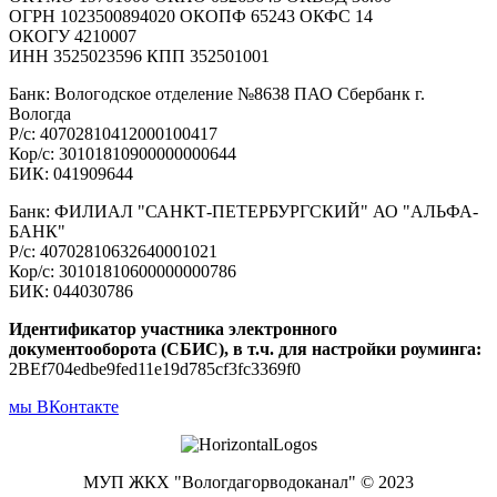
ОГРН 1023500894020 ОКОПФ 65243 ОКФС 14
ОКОГУ 4210007
ИНН 3525023596 КПП 352501001
Банк: Вологодское отделение №8638 ПАО Сбербанк г.
Вологда
Р/с: 40702810412000100417
Кор/с: 30101810900000000644
БИК: 041909644
Банк: ФИЛИАЛ "САНКТ-ПЕТЕРБУРГСКИЙ" АО "АЛЬФА-
БАНК"
Р/с: 40702810632640001021
Кор/с: 30101810600000000786
БИК: 044030786
Идентификатор участника электронного
документооборота (СБИС), в т.ч. для настройки роуминга:
2BEf704edbe9fed11e19d785cf3fc3369f0
мы ВКонтакте
МУП ЖКХ "Вологдагорводоканал" © 2023