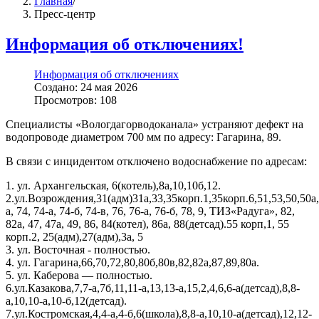
Главная
/
Пресс-центр
Информация об отключениях!
Информация об отключениях
Создано: 24 мая 2026
Просмотров: 108
Специалисты «Вологдагорводоканала» устраняют дефект на
водопроводе диаметром 700 мм по адресу: Гагарина, 89.
В связи с инцидентом отключено водоснабжение по адресам:
1. ул. Архангельская, 6(котель),8а,10,10б,12.
2.ул.Возрождения,31(адм)31а,33,35корп.1,35корп.6,51,53,50,50а,
а, 74, 74-а, 74-б, 74-в, 76, 76-а, 76-б, 78, 9, ТИЗ«Радуга», 82,
82а, 47, 47а, 49, 86, 84(котел), 86а, 88(детсад).55 корп,1, 55
корп.2, 25(адм),27(адм),3а, 5
3. ул. Восточная - полностью.
4. ул. Гагарина,66,70,72,80,80б,80в,82,82а,87,89,80а.
5. ул. Каберова — полностью.
6.ул.Казакова,7,7-а,7б,11,11-а,13,13-а,15,2,4,6,6-а(детсад),8,8-
а,10,10-а,10-б,12(детсад).
7.ул.Костромская,4,4-а,4-б,6(школа),8,8-а,10,10-а(детсад),12,12-