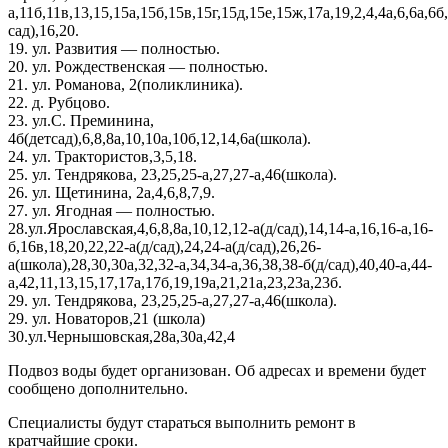
а,11б,11в,13,15,15а,15б,15в,15г,15д,15е,15ж,17а,19,2,4,4а,6,6а,6б,
сад),16,20.
19. ул. Развития — полностью.
20. ул. Рождественская — полностью.
21. ул. Романова, 2(поликлиника).
22. д. Рубцово.
23. ул.С. Преминина,
4б(детсад),6,8,8а,10,10а,10б,12,14,6а(школа).
24. ул. Трактористов,3,5,18.
25. ул. Тендрякова, 23,25,25-а,27,27-а,46(школа).
26. ул. Щетинина, 2а,4,6,8,7,9.
27. ул. Ягодная — полностью.
28.ул.Ярославская,4,6,8,8а,10,12,12-а(д/сад),14,14-а,16,16-а,16-
б,16в,18,20,22,22-а(д/сад),24,24-а(д/сад),26,26-
а(школа),28,30,30а,32,32-а,34,34-а,36,38,38-б(д/сад),40,40-а,44-
а,42,11,13,15,17,17а,17б,19,19а,21,21а,23,23а,23б.
29. ул. Тендрякова, 23,25,25-а,27,27-а,46(школа).
29. ул. Новаторов,21 (школа)
30.ул.Чернышовская,28а,30а,42,4
Подвоз воды будет организован. Об адресах и времени будет
сообщено дополнительно.
Специалисты будут стараться выполнить ремонт в
кратчайшие сроки.